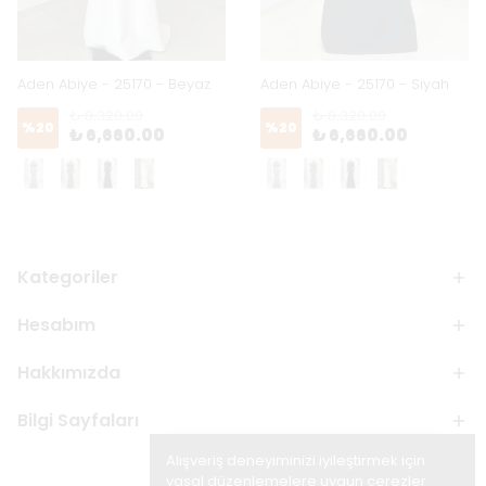
Aden Abiye - 25170 - Beyaz
Aden Abiye - 25170 - Siyah
₺ 8,320.00
₺ 8,320.00
%
20
%
20
₺ 6,660.00
₺ 6,660.00
Kategoriler
Hesabım
Hakkımızda
Bilgi Sayfaları
Alışveriş deneyiminizi iyileştirmek için
yasal düzenlemelere uygun çerezler