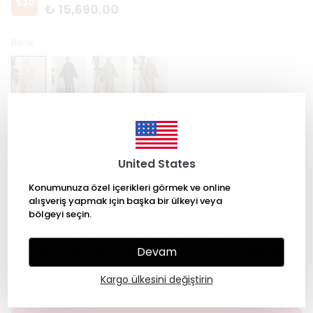
%
20
₺ 15,690.00
Renk
Beden
36
38
40
42
44
46
United States
Konumunuza özel içerikleri görmek ve online
48
50
52
54
56
58
60
alışveriş yapmak için başka bir ülkeyi veya
bölgeyi seçin.
Tüm ürünlerimiz sipariş üzerine dikilmektedir, lütfen
ölçüleriniz için whatsapp üzerinden iletişim sağlayın.
Devam
Kargo ülkesini değiştirin
SEPETE EKLE