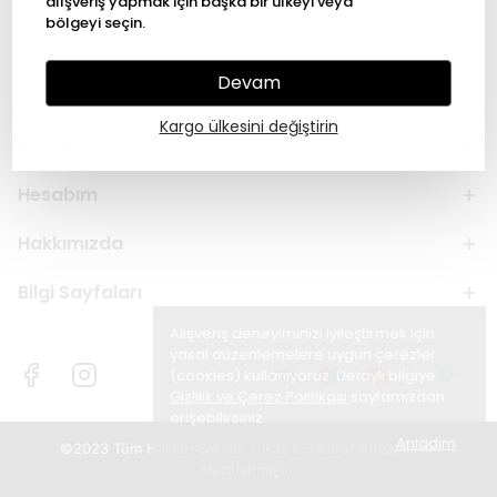
alışveriş yapmak için başka bir ülkeyi veya
bölgeyi seçin.
Devam
Kargo ülkesini değiştirin
Kategoriler
Hesabım
Hakkımızda
Bilgi Sayfaları
Alışveriş deneyiminizi iyileştirmek için
yasal düzenlemelere uygun çerezler
(cookies) kullanıyoruz. Detaylı bilgiye
Gizlilik ve Çerez Politikası
sayfamızdan
erişebilirsiniz.
Anladım
©2023 Tüm Hakları Saklıdır - ikas E-Ticaret
Altyapısı ile
Hazırlanmıştır.