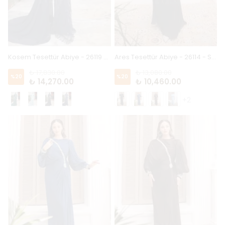
Kosem Tesettür Abiye - 26119 - Lacivert
Ares Tesettür Abiye - 26114 - Siyah
₺ 17,830.00
₺ 13,080.00
%
20
%
20
₺ 14,270.00
₺ 10,460.00
+2