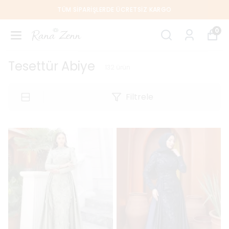
TÜM SIPARIŞLERDE ÜCRETSIZ KARGO
0
Tesettür Abiye
132
ürün
Filtrele