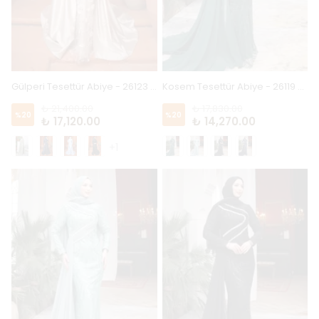
Gülperi Tesettür Abiye - 26123 - Gold
Kosem Tesettür Abiye - 26119 - Zümrüt
₺ 21,400.00
₺ 17,830.00
%
20
%
20
₺ 17,120.00
₺ 14,270.00
+1