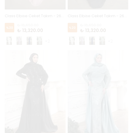
Class Elbise Ceket Takım - 26202 - Pudra
Class Elbise Ceket Takım - 26202 - Siyah
₺ 16,650.00
₺ 16,650.00
%
20
%
20
₺ 13,320.00
₺ 13,320.00
+2
+2