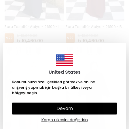
Ebru Tesettür Abiye - 26109 - Lacivert
Ebru Tesettür Abiye - 26109 - Bordo
₺ 13,080.00
₺ 13,080.00
%
20
%
20
₺ 10,460.00
₺ 10,460.00
+1
+1
United States
Konumunuza özel içerikleri görmek ve online
alışveriş yapmak için başka bir ülkeyi veya
bölgeyi seçin.
Devam
Kargo ülkesini değiştirin