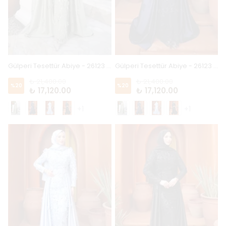
Gülperi Tesettür Abiye - 26123 - Çağla
Gülperi Tesettür Abiye - 26123 - Lacivert
₺ 21,400.00
₺ 21,400.00
%
20
%
20
₺ 17,120.00
₺ 17,120.00
+1
+1