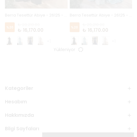
Berra Tesettür Abiye - 26125 - Siyah
Berra Tesettür Abiye - 26125 - Mint
₺ 20,210.00
₺ 20,210.00
%
20
%
20
₺ 16,170.00
₺ 16,170.00
+1
+1
Yükleniyor
Kategoriler
Hesabım
Hakkımızda
Bilgi Sayfaları