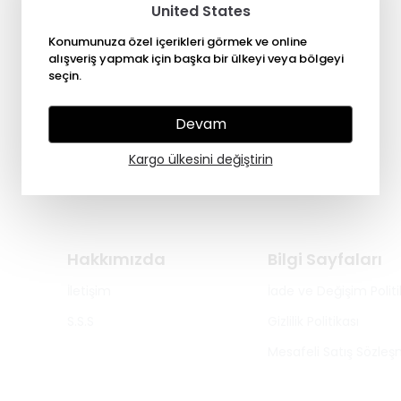
United States
Konumunuza özel içerikleri görmek ve online
alışveriş yapmak için başka bir ülkeyi veya bölgeyi
seçin.
Devam
Kargo ülkesini değiştirin
Hakkımızda
Bilgi Sayfaları
İletişim
İade ve Değişim Politi
S.S.S
Gizlilik Politikası
Mesafeli Satış Sözleş