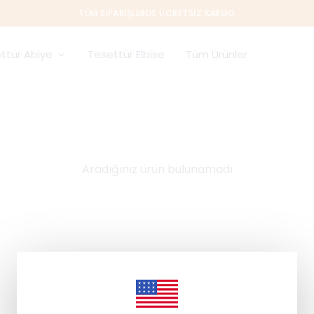
TÜM SIPARIŞLERDE ÜCRETSIZ KARGO
ttür Abiye
Tesettür Elbise
Tüm Ürünler
Aradığınız ürün bulunamadı