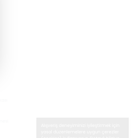
kası
mesi
Alışveriş deneyiminizi iyileştirmek için
yasal düzenlemelere uygun çerezler