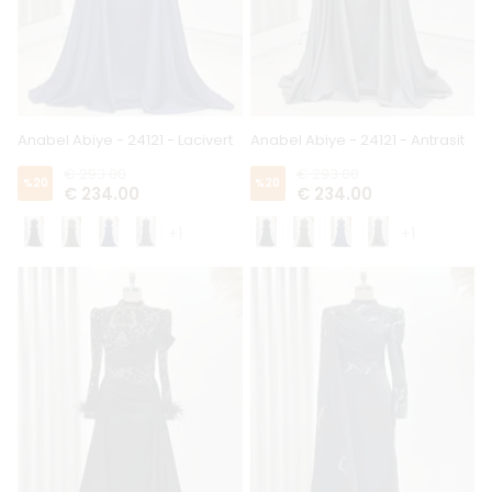
Anabel Abiye - 24121 - Lacivert
Anabel Abiye - 24121 - Antrasit
€ 293.00
€ 293.00
%
20
%
20
€ 234.00
€ 234.00
+1
+1