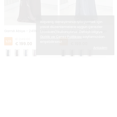
Alışveriş deneyiminizi iyileştirmek için
yasal düzenlemelere uygun çerezler
Garnili Abiye - 24119 - Kahve
Garnili Abiye - 24119 - İndigo
(cookies) kullanıyoruz. Detaylı bilgiye
Gizlilik ve Çerez Politikası
sayfamızdan
€ 249.00
€ 249.00
erişebilirsiniz.
%
20
%
20
€ 199.00
€ 199.00
Anladım