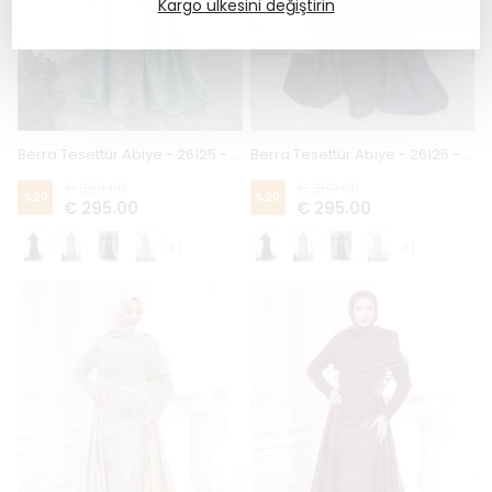
Kargo ülkesini değiştirin
Berra Tesettür Abiye - 26125 - Mint
Berra Tesettür Abiye - 26125 - Lacivert
€ 369.00
€ 369.00
%
20
%
20
€ 295.00
€ 295.00
+1
+1