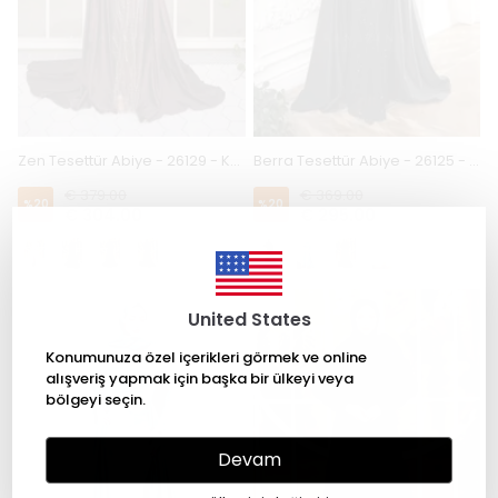
Zen Tesettür Abiye - 26129 - Kahve
Berra Tesettür Abiye - 26125 - Siyah
€ 379.00
€ 369.00
%
20
%
20
€ 304.00
€ 295.00
+1
United States
Konumunuza özel içerikleri görmek ve online
alışveriş yapmak için başka bir ülkeyi veya
bölgeyi seçin.
Devam