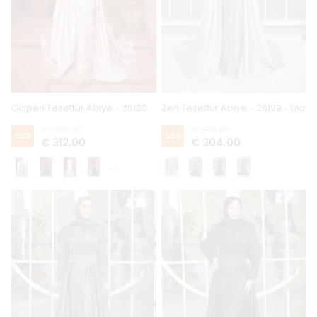
Gülperi Tesettür Abiye - 26123 - Gold
Zen Tesettür Abiye - 26129 - Lila
€ 390.00
€ 379.00
%
20
%
20
€ 312.00
€ 304.00
+1