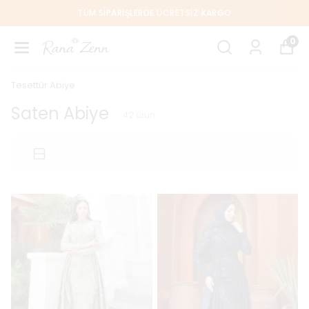
TÜM SIPARIŞLERDE ÜCRETSIZ KARGO
0
Tesettür Abiye
Saten Abiye
42
ürün