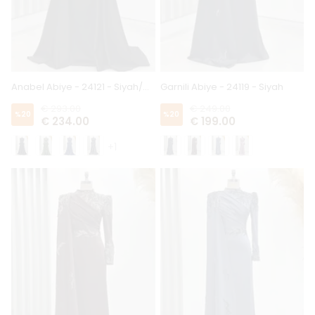
Anabel Abiye - 24121 - Siyah/Gold
Garnili Abiye - 24119 - Siyah
€ 293.00
€ 249.00
%
20
%
20
€ 234.00
€ 199.00
+1