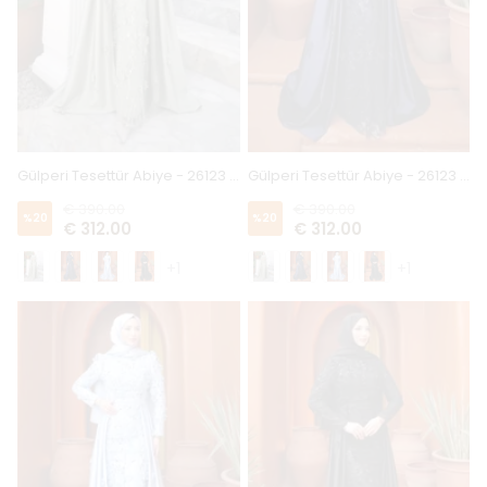
Gülperi Tesettür Abiye - 26123 - Çağla
Gülperi Tesettür Abiye - 26123 - Lacivert
€ 390.00
€ 390.00
%
20
%
20
€ 312.00
€ 312.00
+1
+1