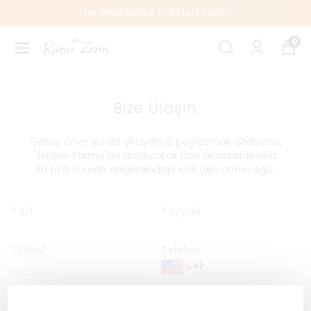
TÜM SIPARIŞLERDE ÜCRETSIZ KARGO
0
Bize Ulaşın
​Görüş, öneri ya da şikayetiniz paylaşmak isterseniz,
"İletişim Formu"nu doldurarak bize ulaştırabilirsiniz.
En kısa sürede değerlendirip size geri döneceğiz.
*
Ad
*
Soyad
*
Email
Telefon
*
Mesaj