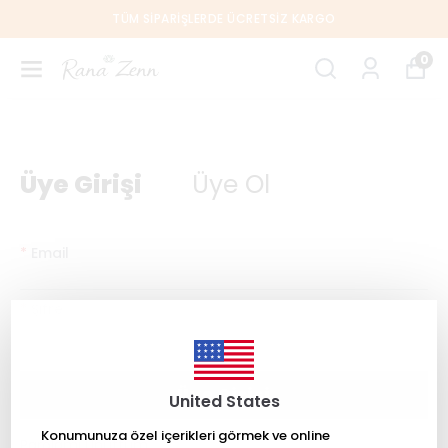
TÜM SIPARIŞLERDE ÜCRETSIZ KARGO
0
Üye Girişi
Üye Ol
*
Email
*
Şifre
Üye Girişi
United States
Konumunuza özel içerikleri görmek ve online
Parolamı Unuttum