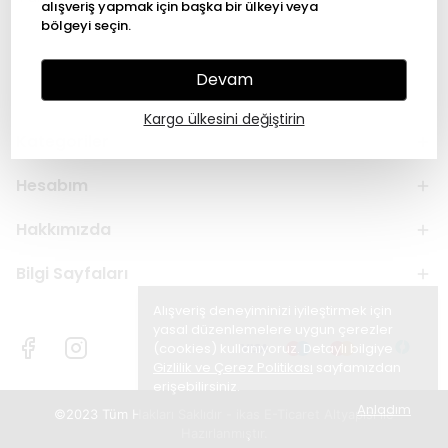
alışveriş yapmak için başka bir ülkeyi veya
bölgeyi seçin.
Devam
Kargo ülkesini değiştirin
Kategoriler
Hesabım
Hakkımızda
Bilgi Sayfaları
Alışveriş deneyiminizi iyileştirmek için
yasal düzenlemelere uygun çerezler
(cookies) kullanıyoruz. Detaylı bilgiye
Gizlilik ve Çerez Politikası
sayfamızdan
erişebilirsiniz.
Anladım
©2023 Tüm Hakları Saklıdır - ikas E-Ticaret
Altyapısı ile
Hazırlanmıştır.