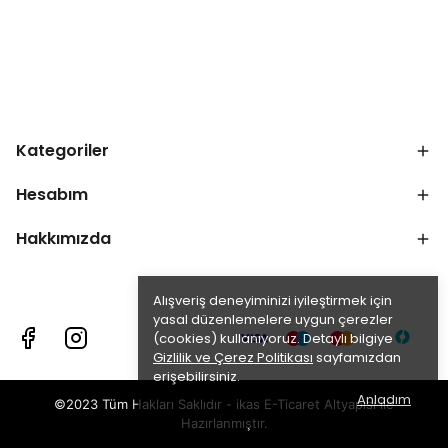
Kategoriler
Hesabım
Hakkımızda
Alışveriş deneyiminizi iyileştirmek için
yasal düzenlemelere uygun çerezler
(cookies) kullanıyoruz. Detaylı bilgiye
Gizlilik ve Çerez Politikası
sayfamızdan
erişebilirsiniz.
Anladım
©2023 Tüm Hakları Saklıdır - ikas E-Ticaret
Altyapısı ile
Hazırlanmıştır.