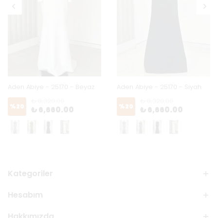
Aden Abiye - 25170 - Beyaz
Aden Abiye - 25170 - Siyah
₺ 8,320.00
₺ 8,320.00
%
20
%
20
₺ 6,660.00
₺ 6,660.00
Kategoriler
Hesabım
Hakkımızda