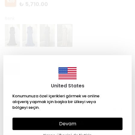
%
20
₺ 5,710.00
Renk
Beden
36
38
40
42
44
46
48
50
52
54
56
58
60
United States
Konumunuza özel içerikleri görmek ve online
Tüm ürünlerimiz sipariş üzerine dikilmektedir, lütfen
alışveriş yapmak için başka bir ülkeyi veya
ölçüleriniz için whatsapp üzerinden iletişim sağlayın.
bölgeyi seçin.
SEPETE EKLE
Devam