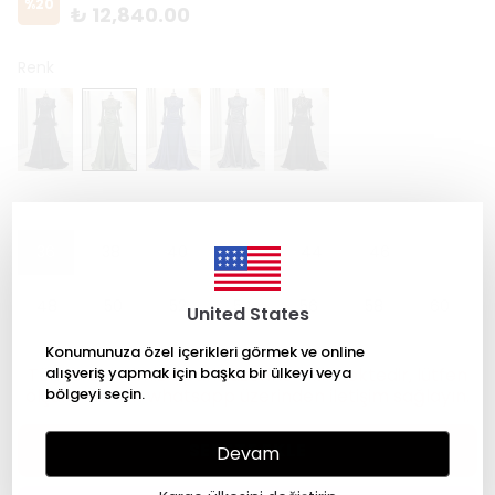
%
20
₺ 12,840.00
Renk
Beden
36
38
40
42
44
46
48
50
52
54
56
58
60
United States
Konumunuza özel içerikleri görmek ve online
Tüm ürünlerimiz sipariş üzerine dikilmektedir, lütfen
alışveriş yapmak için başka bir ülkeyi veya
ölçüleriniz için whatsapp üzerinden iletişim sağlayın.
bölgeyi seçin.
SEPETE EKLE
Devam