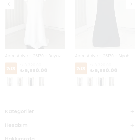
Aden Abiye - 25170 - Beyaz
Aden Abiye - 25170 - Siyah
₺ 8,320.00
₺ 8,320.00
%
20
%
20
₺ 6,660.00
₺ 6,660.00
Kategoriler
Hesabım
Hakkımızda