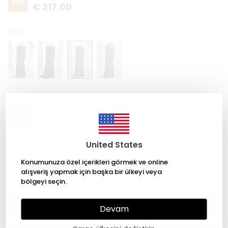
%
20
€ 217.00
Renk
Beden
36
38
40
42
44
46
48
50
52
54
56
58
60
United States
Konumunuza özel içerikleri görmek ve online
Tüm ürünlerimiz sipariş üzerine dikilmektedir, lütfen
alışveriş yapmak için başka bir ülkeyi veya
ölçüleriniz için whatsapp üzerinden iletişim sağlayın.
bölgeyi seçin.
SEPETE EKLE
Devam