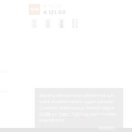
€ 152.00
%
20
%
20
€ 121.00
kası
mesi
Alışveriş deneyiminizi iyileştirmek için
yasal düzenlemelere uygun çerezler
(cookies) kullanıyoruz. Detaylı bilgiye
Gizlilik ve Çerez Politikası
sayfamızdan
erişebilirsiniz.
Anladım