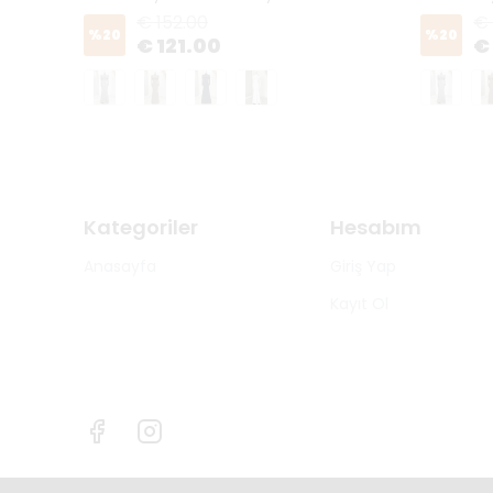
€ 152.00
€ 
%
20
%
20
€ 121.00
€
Kategoriler
Hesabım
Anasayfa
Giriş Yap
Kayıt Ol