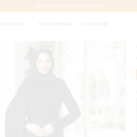
TÜM SIPARIŞLERDE ÜCRETSIZ KARGO
ttür Abiye
Tesettür Elbise
Tüm Ürünler