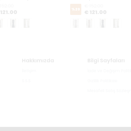
152.00
€ 152.00
%
20
 121.00
€ 121.00
Hakkımızda
Bilgi Sayfaları
İletişim
İade ve Değişim Politi
S.S.S
Gizlilik Politikası
Mesafeli Satış Sözleş