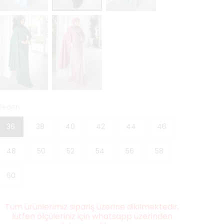
Beden
36
38
40
42
44
46
48
50
52
54
56
58
60
Tüm ürünlerimiz sipariş üzerine dikilmektedir,
lütfen ölçüleriniz için whatsapp üzerinden