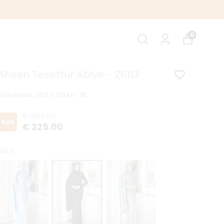
0
Ahsen Tesettür Abiye - 26113
Ürün Kodu
:
26113-SIYAH-36
€ 282.00
%
20
€ 225.00
Renk