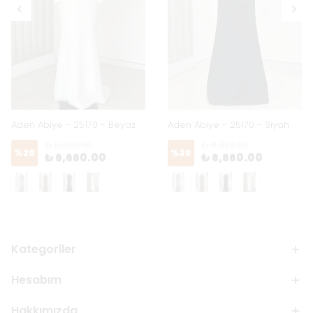
Aden Abiye - 25170 - Beyaz
Aden Abiye - 25170 - Siyah
₺ 8,320.00
₺ 8,320.00
%
20
%
20
₺ 6,660.00
₺ 6,660.00
Kategoriler
Hesabım
Hakkımızda