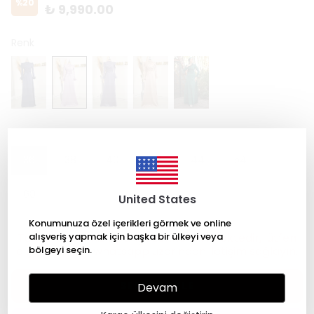
%
20
₺ 9,990.00
Renk
Beden
36
38
40
42
44
54
60
United States
Konumunuza özel içerikleri görmek ve online
Tüm ürünlerimiz sipariş üzerine dikilmektedir, lütfen
alışveriş yapmak için başka bir ülkeyi veya
ölçüleriniz için whatsapp üzerinden iletişim sağlayın.
bölgeyi seçin.
SEPETE EKLE
Devam